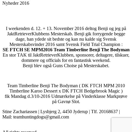
Nyheder 2016
I weekenden d. 12. + 13. November 2016 deltog Benji og jeg på
JaktRetrieverKlubbens Mesterskab. Benji gik forrygende begge
dage, han ydede sit bedste og kan nu kalde sig Svensk
Mesterskabsvinder 2016 samt Svensk Field Trial Champion :
SE FTCH SE MPM2016 Team Timberline Benji The Bodyman
En stor TAK til JaktRetrieverKlubben, sponsorer, deltagere, tilskuer,
dommere og officials for en fantastisk weekend.
Benji blev også Guns Choise på Mesterskabet.
Team Timberline Benji The Bodyman ( DK FTCH MPM 2010
Timberline Karoo Dessert x DK FTCH Bedgebrook Magic )
fik Mandag d.3/10-2016 Udmærkelse på Vinderklasse Markprøve
på Gavnø Slot.
Stine Zachariassen | Lysbjerg 2, 4450 Jyderup | Tlf. 20168637 |
Mail: teamhuntingdogs@gmail.com