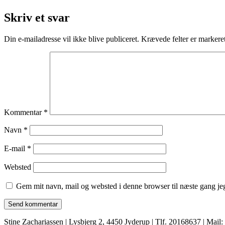
Skriv et svar
Din e-mailadresse vil ikke blive publiceret.
Krævede felter er marker
Kommentar
*
Navn
*
E-mail
*
Websted
Gem mit navn, mail og websted i denne browser til næste gang j
Stine Zachariassen | Lysbjerg 2, 4450 Jyderup | Tlf. 20168637 | Ma