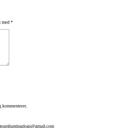
et med
*
eg kommenterer.
il: teamhuntingdogs@gmail.com