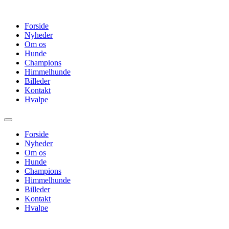
Videre
til
Forside
indhold
Nyheder
Om os
Hunde
Champions
Himmelhunde
Billeder
Kontakt
Hvalpe
Forside
Nyheder
Om os
Hunde
Champions
Himmelhunde
Billeder
Kontakt
Hvalpe