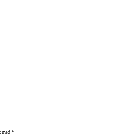
et med
*