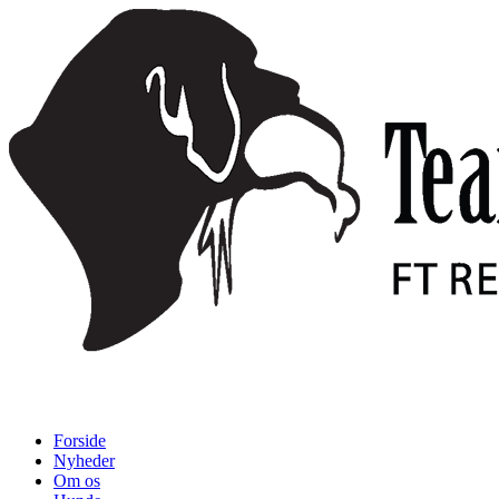
Videre
til
indhold
Forside
Nyheder
Om os