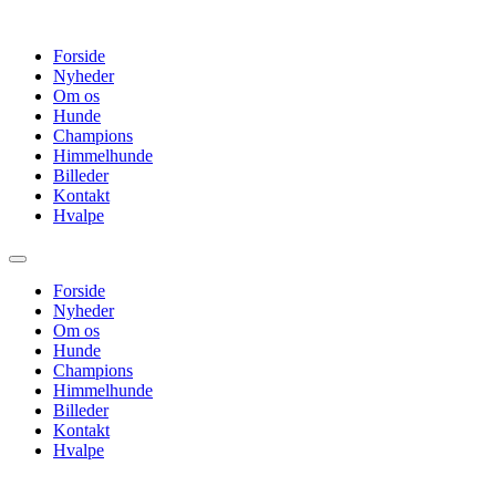
Videre
til
Forside
indhold
Nyheder
Om os
Hunde
Champions
Himmelhunde
Billeder
Kontakt
Hvalpe
Forside
Nyheder
Om os
Hunde
Champions
Himmelhunde
Billeder
Kontakt
Hvalpe