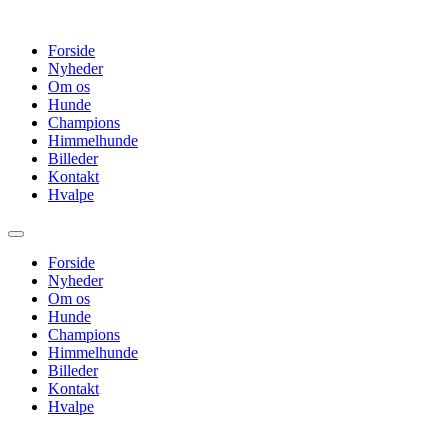
Videre
til
Forside
indhold
Nyheder
Om os
Hunde
Champions
Himmelhunde
Billeder
Kontakt
Hvalpe
Forside
Nyheder
Om os
Hunde
Champions
Himmelhunde
Billeder
Kontakt
Hvalpe